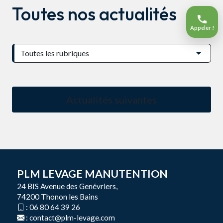
Toutes nos actualités
Appeler !
Actualités suivantes
PLM LEVAGE MANUTENTION
24 BIS Avenue des Genévriers,
74200 Thonon les Bains
:
06 80 64 39 26
:
contact@plm-levage.com